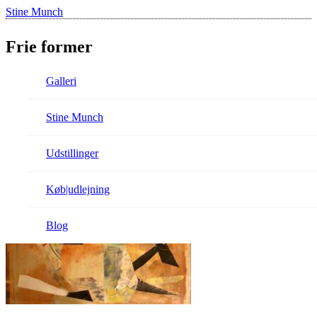
Stine Munch
Frie former
Galleri
Stine Munch
Udstillinger
Køb|udlejning
Blog