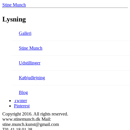
Stine Munch
Lysning
Galleri
Stine Munch
Akryl på papir, 55×75 cm
Udstillinger
Køb|udlejning
Share:
Blog
Facebook
Twitter
Pinterest
Copyright 2016. All rights reserved.
www.stinemunch.dk Mail:
stine.munch.kunst@gmail.com
Tlf: 41 18 01 38